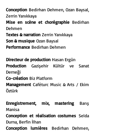
Conception
Bedirhan Dehmen, Ozan Baysal,
Zerrin Yanıkkaya
Mise en scène et chorégraphie
Bedirhan
Dehmen
Textes & narration
Zerrin Yanıkkaya
Son & musique
Ozan Baysal
Performance
Bedirhan Dehmen
Directeur de production
Hasan Ergün
Production
Gazişehir Kültür ve Sanat
Derneği
Co-création
Biz Platform
Management
Caféturc Music & Arts / Ekim
Öztürk
Enregistrement, mix, mastering
Barış
Manisa
Conception et réalisation costumes
Selda
Durna, Berfin İlhan
Conception lumières
Bedirhan Dehmen,