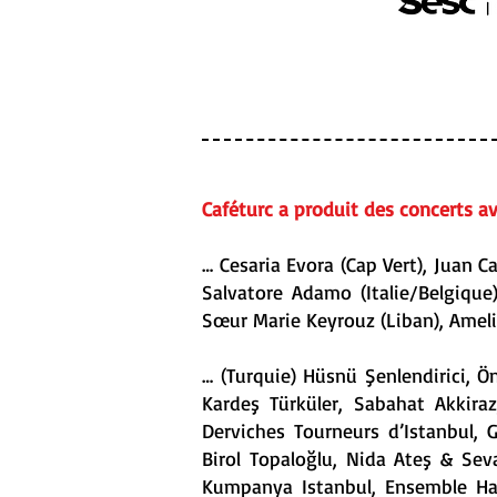
Caféturc a produit des concerts a
… Cesaria Evora (Cap Vert), Juan Ca
Salvatore Adamo (Italie/Belgique
Sœur Marie Keyrouz (Liban), Amelit
… (Turquie) Hüsnü Şenlendirici, Ö
Kardeş Türküler, Sabahat Akkira
Derviches Tourneurs d’Istanbul, G
Birol Topaloğlu, Nida Ateş & Sev
Kumpanya Istanbul, Ensemble Has