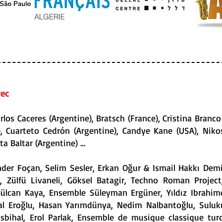
vec
rlos Caceres (Argentine), Bratsch (France), Cristina Branco
), Cuarteto Cedrón (Argentine), Candye Kane (USA), Nik
a Baltar (Argentine) …
nder Foçan, Selim Sesler, Erkan Oğur & Ismail Hakkı Dem
z, Zülfü Livaneli, Göksel Batagir, Techno Roman Proje
ülcan Kaya, Ensemble Süleyman Ergüner, Yıldız Ibrahimov
al Eroğlu, Hasan Yarımdünya, Nedim Nalbantoğlu, Suluku
bihal, Erol Parlak, Ensemble de musique classique turq