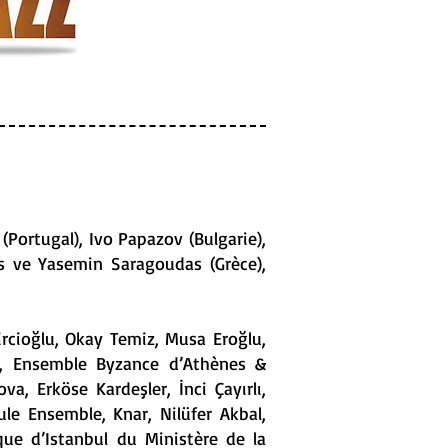
 (Portugal), Ivo Papazov (Bulgarie),
os ve Yasemin Saragoudas (Grèce),
ircioğlu, Okay Temiz, Musa Eroğlu,
ct, Ensemble Byzance d’Athènes &
a, Erköse Kardeşler, İnci Çayırlı,
le Ensemble, Knar, Nilüfer Akbal,
ue d’Istanbul du Ministère de la