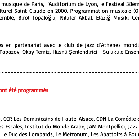
la musique de Paris, l’Auditorium de Lyon, le Festival 38è
ulturel Saint-Claude en 2000. Programmation musicale (
semble, Birol Topaloğlu, Nilüfer Akbal, Elazığ Musiki C
s en partenariat avec le club de jazz d’Athènes mond
o Papazov, Okay Temiz, Hüsnü Şenlendirici - Sulukule Ens
s ont été programmés
, CCR Les Dominicains de Haute-Alsace, CDN La Comédie de
Les Escales, Institut du Monde Arabe, JAM Montpellier, Jazz
ni, Le Duc des Lombards, Le Metronum, Les Abattoirs à Bour