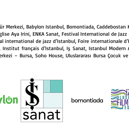
tür Merkezi, Babylon Istanbul, Bomontiada, Caddebostan 
ise Aya Irini, ENKA Sanat, Festival International de Jazz 
l international de jazz d’Istanbul, Foire internationale d’
bul, Institut français d’Istanbul, Iş Sanat, Istanbul Mod
ezi – Bursa, Soho House, Uluslararası Bursa Çocuk ve Ge