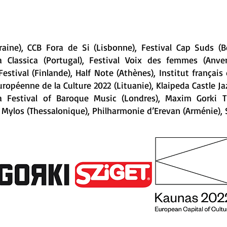
aine), CCB Fora de Si (Lisbonne), Festival Cap Suds (Be
ora Classica (Portugal), Festival Voix des femmes (Anve
estival (Finlande), Half Note (Athènes), Institut françai
opéenne de la Culture 2022 (Lituanie), Klaipeda Castle Jaz
a Festival of Baroque Music (Londres), Maxim Gorki Theat
Mylos (Thessalonique), Philharmonie d’Erevan (Arménie), S