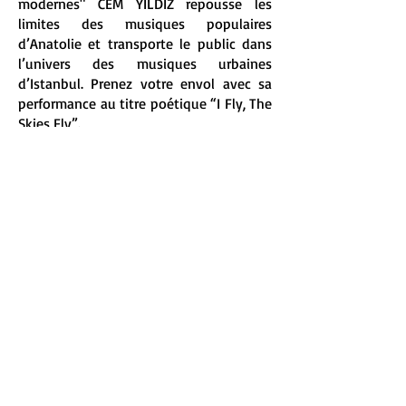
modernes" CEM YILDIZ repousse les
limites des musiques populaires
d’Anatolie et transporte le public dans
l’univers des musiques urbaines
d’Istanbul. Prenez votre envol avec sa
performance au titre poétique “I Fly, The
Skies Fly”.
Page web de l'artiste :
lien
© Caféturc Music & Arts
All Rights Reserved 2023
FRANCE -
4 rue Fontaine 75009 Paris
TURKEY -
Cumhuriyet Cad. No:
78 10.400
Ayvalık
info@cafeturc.com